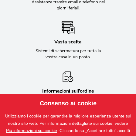
Assistenza tramite email o telefono nei
giorni feriali.
Vasta scelta
Sistemi di schermatura per tutta la
vostra casa in un posto.
Informazioni sull’ordine
Comunicazione continua
Consenso ai cookie
sull’andamento dell’ordine.
Utilizziamo i cookie per garantire la migliore esperienza utente sul
nostro sito web. Per informazioni dettagliate sui cookie, vedere
Più informazioni sui cookie
. Cliccando su „Accettare tutto“ accetti
Bílovecká 2411/1, 746 01 Opava, Repubblica ceca